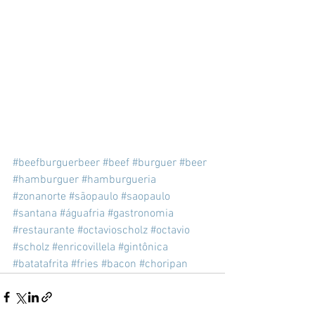
#beefburguerbeer
#beef
#burguer
#beer
#hamburguer
#hamburgueria
#zonanorte
#sãopaulo
#saopaulo
#santana
#águafria
#gastronomia
#restaurante
#octavioscholz
#octavio
#scholz
#enricovillela
#gintônica
#batatafrita
#fries
#bacon
#choripan