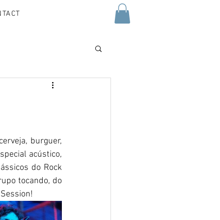
NTACT
rveja, burguer, 
pecial acústico, 
ássicos do Rock 
rupo tocando, do 
 Session!