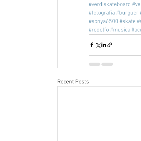
#verdiskateboard
#ve
#fotografia
#burguer
#sonya6500
#skate
#
#rodolfo
#musica
#ac
Recent Posts