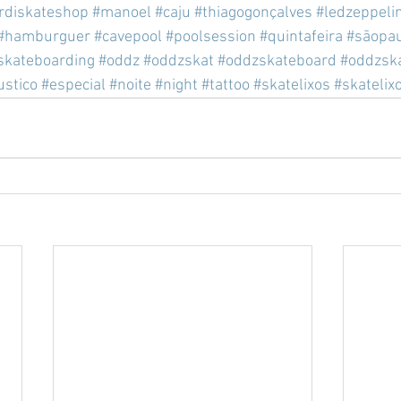
rdiskateshop
#manoel
#caju
#thiagogonçalves
#ledzeppeli
#hamburguer
#cavepool
#poolsession
#quintafeira
#sãopa
skateboarding
#oddz
#oddzskat
#oddzskateboard
#oddzsk
ustico
#especial
#noite
#night
#tattoo
#skatelixos
#skatelix