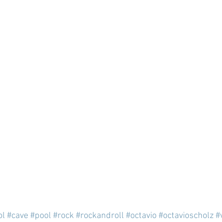
ol
#cave
#pool
#rock
#rockandroll
#octavio
#octavioscholz
#