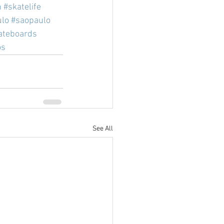
n
#skatelife
ulo
#saopaulo
ateboards
os
See All