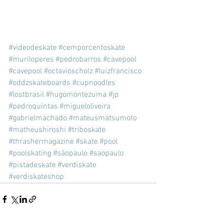
#videodeskate
#cemporcentoskate
#muriloperes
#pedrobarros
#cavepool
#cavepool
#octavioscholz
#luizfrancisco
#oddzskateboards
#cupnoodles
#lostbrasil
#hugomontezuma
#jp
#pedroquintas
#migueloliveira
#gabrielmachado
#mateusmatsumoto
#matheushiroshi
#triboskate
#thrashermagazine
#skate
#pool
#poolskating
#sãopaulo
#saopaulo
#pistadeskate
#verdiskate
#verdiskateshop