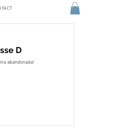
NTACT
asse D
ina abandonada!