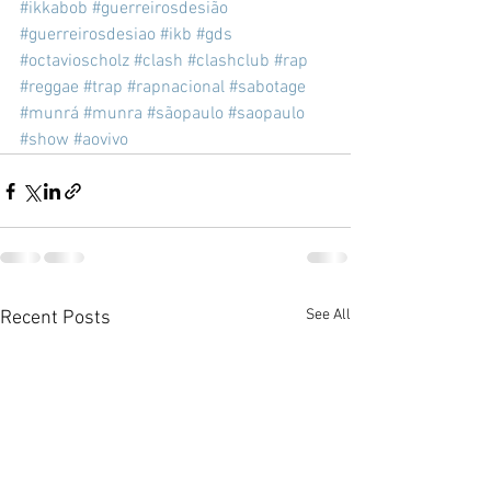
#ikkabob
#guerreirosdesião
#guerreirosdesiao
#ikb
#gds
#octavioscholz
#clash
#clashclub
#rap
#reggae
#trap
#rapnacional
#sabotage
#munrá
#munra
#sãopaulo
#saopaulo
#show
#aovivo
See All
Recent Posts